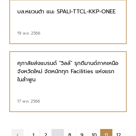
บล.หยวนต้า แนะ SPALI-TTCL-KKP-ONEE
19 พ.ค. 2566
ศุภาลัยส่งแบรนด์ "วิลล์" รุกดีมานด์ภาคเหนือ
จังหวัดใหม่ จัดหนักทุก Facilities แห่งแรก
ในลำพูน
17 พ.ค. 2566
1
2
...
8
9
10
11
12