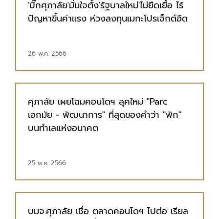
'บิ๊กศุภาลัย'มั่นใจตั้ง'รัฐบาลใหม่'ไม่ยืดเยื้อ ไร้
ปัญหาขึ้นค่าแรง ห่วงลงทุนเมกะโปรเจ็กต์อืด
26 พ.ค. 2566
ศุภาลัย เผยโฉมคอนโดฯ ลุคใหม่ "Parc
เอกมัย - พัฒนาการ" ที่สุดของคำว่า "พัก"
บนทำเลแห่งอนาคต
25 พ.ค. 2566
บมจ.ศุภาลัย เชื่อ ตลาดคอนโดฯ ไปต่อ เรียล