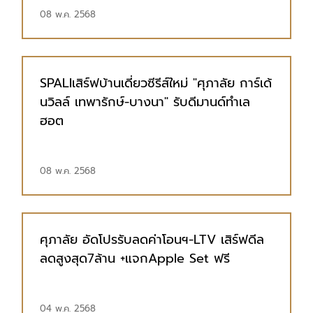
08 พ.ค. 2568
SPALIเสิร์ฟบ้านเดี่ยวซีรีส์ใหม่ "ศุภาลัย การ์เด้
นวิลล์ เทพารักษ์-บางนา" รับดีมานด์ทำเล
ฮอต
08 พ.ค. 2568
ศุภาลัย อัดโปรรับลดค่าโอนฯ-LTV เสิร์ฟดีล
ลดสูงสุด7ล้าน +แจกApple Set ฟรี
04 พ.ค. 2568