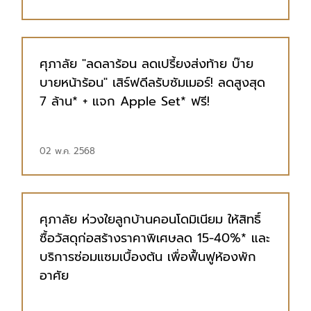
ศุภาลัย "ลดลาร้อน ลดเปรี้ยงส่งท้าย บ๊าย
บายหน้าร้อน" เสิร์ฟดีลรับซัมเมอร์! ลดสูงสุด
7 ล้าน* + แจก Apple Set* ฟรี!
02 พ.ค. 2568
ศุภาลัย ห่วงใยลูกบ้านคอนโดมิเนียม ให้สิทธิ์
ซื้อวัสดุก่อสร้างราคาพิเศษลด 15-40%* และ
บริการซ่อมแซมเบื้องต้น เพื่อฟื้นฟูห้องพัก
อาศัย